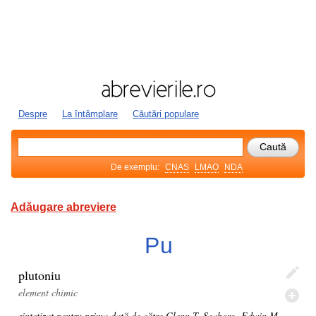
Despre
La întâmplare
Căutări populare
De exemplu:
CNAS
LMAO
NDA
Adăugare abreviere
Pu
plutoniu
element chimic
sintetizat pentru prima dată de către Glenn T. Seaborg, Edwin M.