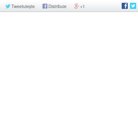
Tweetuiește
Distribuie
+1