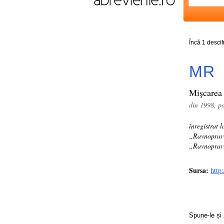
Încă 1 desci
MR
Mişcarea 
din 1998, p
înregistrat
„Ravnoprav
„Ravnopravi
Sursa:
http
Spune-le și 