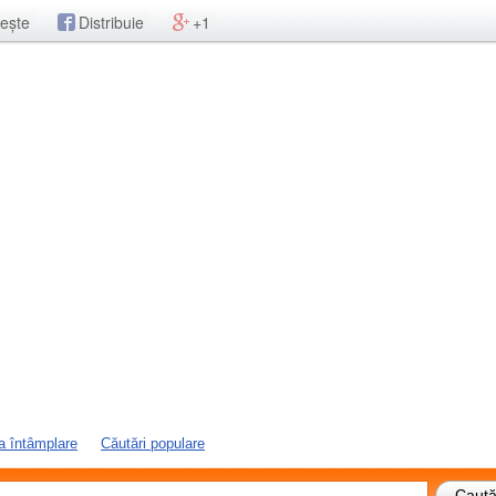
ește
Distribuie
+1
a întâmplare
Căutări populare