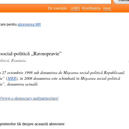
De exemplu:
UABS
Romfilatelia
invar.
frare pentru
abrevierea MR
social-politică „Ravnopravie”
olitică, România
 la 27 octombrie 1998 sub denumirea de Mişcarea social-politică Republicană
ie” (
MRR
), în 2008 denumirea este schimbată în Mişcarea social-politică
e”, denumirea actuală
://www.e-democracy.md/parties/mrr/
prietenilor tăi despre această abreviere: