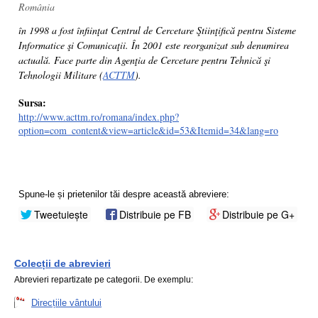
România
în 1998 a fost înfiinţat Centrul de Cercetare Ştiinţifică pentru Sisteme
Informatice şi Comunicaţii. În 2001 este reorganizat sub denumirea
actuală. Face parte din Agenţia de Cercetare pentru Tehnică şi
Tehnologii Militare (
ACTTM
).
Sursa:
http://www.acttm.ro/romana/index.php?
option=com_content&view=article&id=53&Itemid=34&lang=ro
Spune-le și prietenilor tăi despre această abreviere:
Tweetuiește
Distribuie pe FB
Distribuie pe G+
Colecții de abrevieri
Abrevieri repartizate pe categorii. De exemplu:
Direcțiile vântului