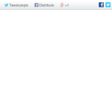
Tweetuiește
Distribuie
+1