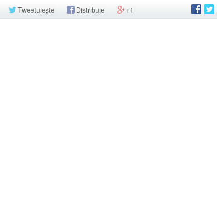
Tweetuiește
Distribuie
+1