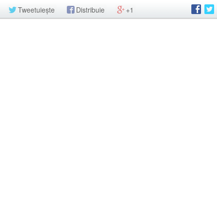
Tweetuiește
Distribuie
+1