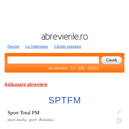
Despre
La întâmplare
Căutări populare
De exemplu:
C3
NZD
ANSSA
Adăugare abreviere
SPTFM
Sport Total FM
mass-media, sport, România