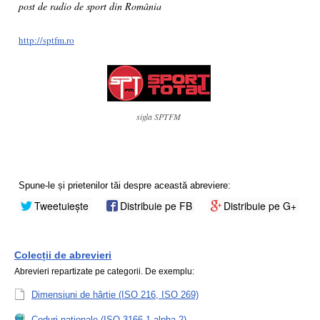
post de radio de sport din România
http://sptfm.ro
sigla SPTFM
Spune-le și prietenilor tăi despre această abreviere:
Tweetuiește
Distribuie pe FB
Distribuie pe G+
Colecții de abrevieri
Abrevieri repartizate pe categorii. De exemplu:
Dimensiuni de hârtie (ISO 216, ISO 269)
Coduri naționale (ISO 3166-1 alpha-2)