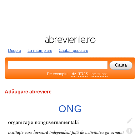
Despre
La întâmplare
Căutări populare
De exemplu:
.dz
TR3S
loc. subst.
Adăugare abreviere
ONG
organizație nonguvernamentală
instituție care lucrează independent față de activitatea guvernului