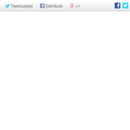
Tweetuiește
Distribuie
+1