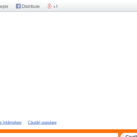
ește
Distribuie
+1
a întâmplare
Căutări populare