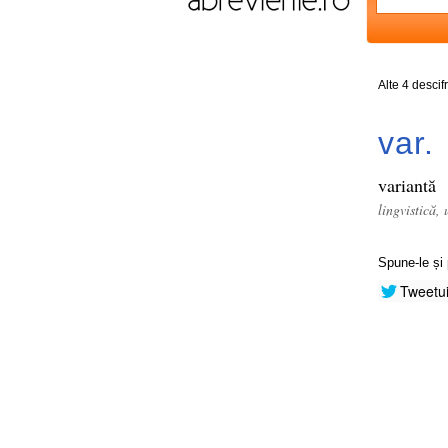
Alte 4 descif
var.
variantă
lingvistică, 
Spune-le și 
Tweetu