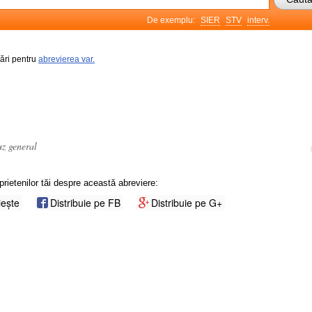
De exemplu:
SIER
STV
interv.
rări pentru
abrevierea var.
uz general
prietenilor tăi despre această abreviere:
iește
Distribuie pe FB
Distribuie pe G+