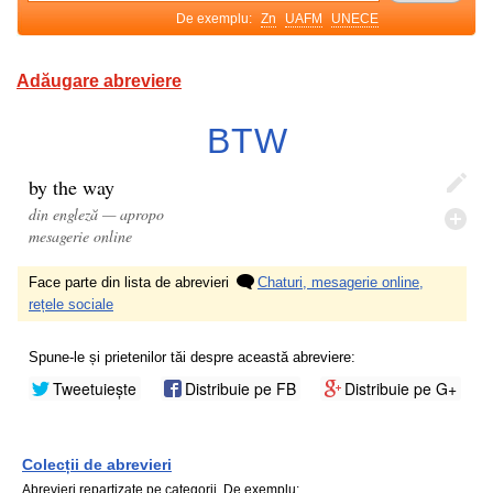
De exemplu:
Zn
UAFM
UNECE
Adăugare abreviere
BTW
by the way
din engleză — apropo
mesagerie online
Face parte din lista de abrevieri
Chaturi, mesagerie online,
rețele sociale
Spune-le și prietenilor tăi despre această abreviere:
Tweetuiește
Distribuie pe FB
Distribuie pe G+
Colecții de abrevieri
Abrevieri repartizate pe categorii. De exemplu: