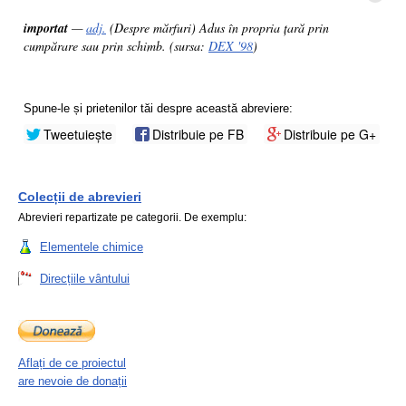
importat
—
adj.
(Despre mărfuri) Adus în propria țară prin
cumpărare sau prin schimb. (sursa:
DEX '98
)
Spune-le și prietenilor tăi despre această abreviere:
Tweetuiește
Distribuie pe FB
Distribuie pe G+
Colecții de abrevieri
Abrevieri repartizate pe categorii. De exemplu:
Elementele chimice
Direcțiile vântului
Aflați de ce proiectul
are nevoie de donații