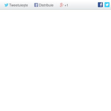
Tweetuiește
Distribuie
+1