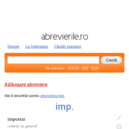
Despre
La întâmplare
Căutări populare
De exemplu:
ATRAG
ORF
ISSN
Adăugare abreviere
Alte 8 descifrări pentru
abrevierea imp.
imp.
importat
comerț, uz general