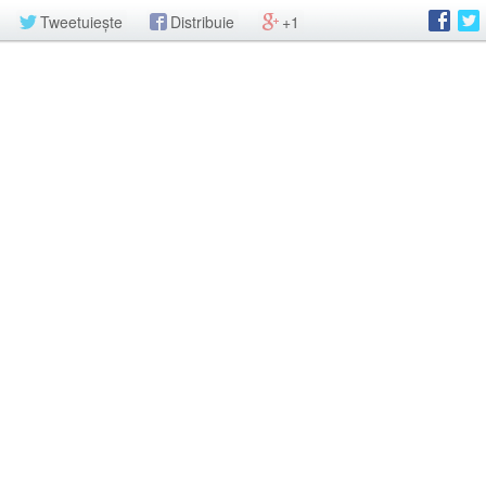
Tweetuiește
Distribuie
+1