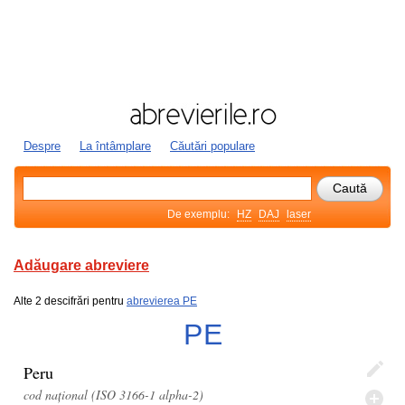
Despre
La întâmplare
Căutări populare
De exemplu:
HZ
DAJ
laser
Adăugare abreviere
Alte 2 descifrări pentru
abrevierea PE
PE
Peru
cod național (ISO 3166-1 alpha-2)