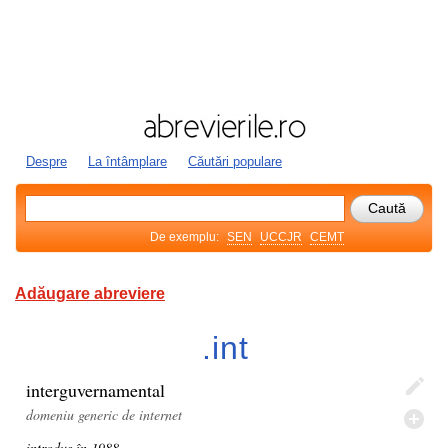
Despre
La întâmplare
Căutări populare
De exemplu:
SEN
UCCJR
CEMT
Adăugare abreviere
.int
interguvernamental
domeniu generic de internet
introdus în 1988