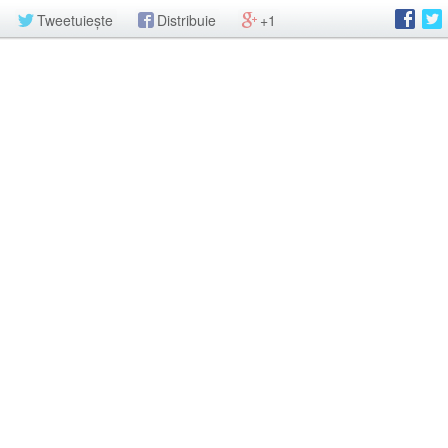
Tweetuiește
Distribuie
+1