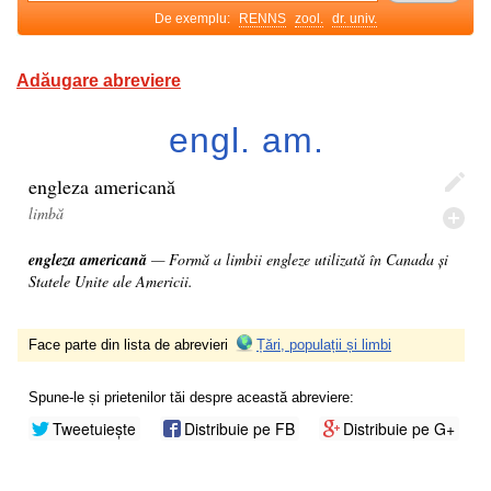
De exemplu:
RENNS
zool.
dr. univ.
Adăugare abreviere
engl. am.
engleza americană
limbă
engleza americană
— Formă a limbii engleze utilizată în Canada și
Statele Unite ale Americii.
Face parte din lista de abrevieri
Țări, populații și limbi
Spune-le și prietenilor tăi despre această abreviere:
Tweetuiește
Distribuie pe FB
Distribuie pe G+