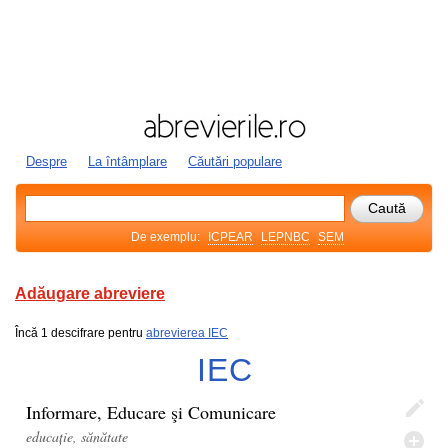
Despre
La întâmplare
Căutări populare
De exemplu:
ICPEAR
LEPNBC
SEM
Adăugare abreviere
Încă 1 descifrare pentru
abrevierea IEC
IEC
Informare, Educare şi Comunicare
educație, sănătate