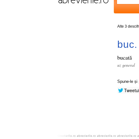
Alte 3 descif
buc.
bucată
uz general
Spune-le și 
Tweetu