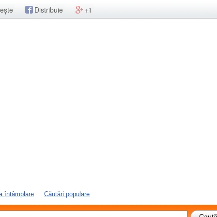
ește
Distribuie
+1
a întâmplare
Căutări populare