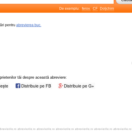
De exemplu:
ferov.
CF
Doljchim
rări pentru
abrevierea buc.
prietenilor tăi despre această abreviere:
iește
Distribuie pe FB
Distribuie pe G+