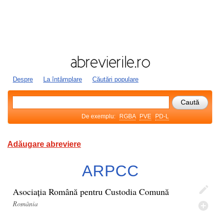
Despre
La întâmplare
Căutări populare
De exemplu:
RGBA
PVE
PD-L
Adăugare abreviere
ARPCC
Asociația Română pentru Custodia Comună
România