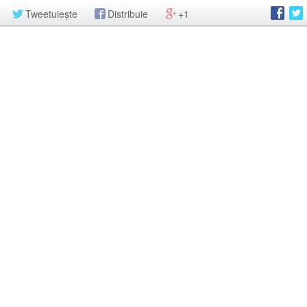
Tweetuiește
Distribuie
+1