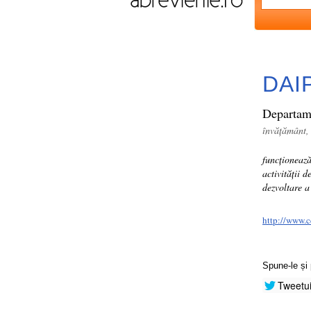
DAI
Departame
învățământ
funcționează
activității 
dezvoltare a 
http://www.c
Spune-le și 
Tweetu