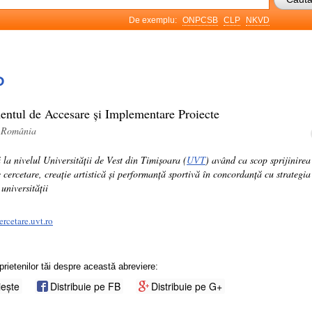
De exemplu:
ONPCSB
CLP
NKVD
P
ntul de Accesare și Implementare Proiecte
, România
 la nivelul Universității de Vest din Timișoara (
UVT
) având ca scop sprijinirea
de cercetare, creație artistică și performanță sportivă în concordanță cu strategia
universității
ercetare.uvt.ro
prietenilor tăi despre această abreviere:
iește
Distribuie pe FB
Distribuie pe G+