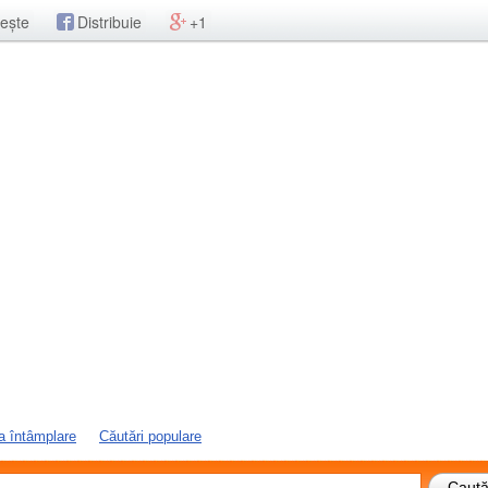
ește
Distribuie
+1
a întâmplare
Căutări populare