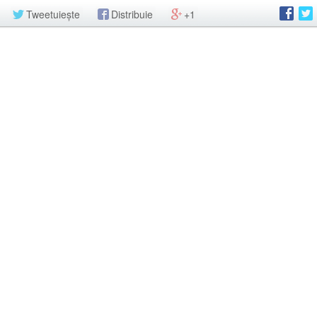
Tweetuiește
Distribuie
+1