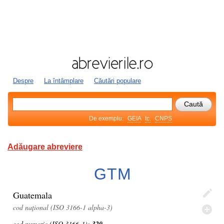
Despre
La întâmplare
Căutări populare
De exemplu:
GEIA
tc.
CNPS
Adăugare abreviere
GTM
Guatemala
cod național (ISO 3166-1 alpha-3)
cod numeric (ISO 3166-1):