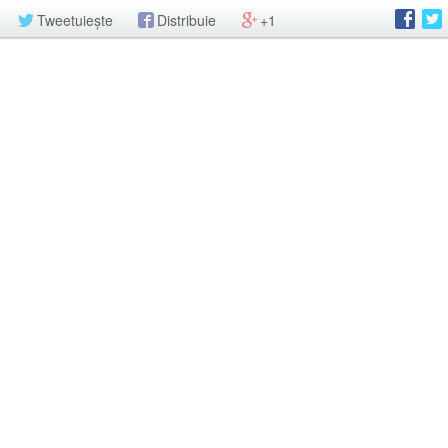
Tweetuiește
Distribuie
+1