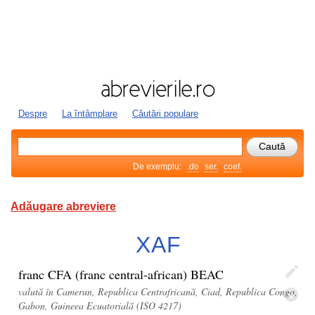
Despre
La întâmplare
Căutări populare
De exemplu:
.do
ser.
coef.
Adăugare abreviere
XAF
franc CFA (franc central-african) BEAC
valută în Camerun, Republica Centrafricană, Ciad, Republica Congo,
Gabon, Guineea Ecuatorială (ISO 4217)