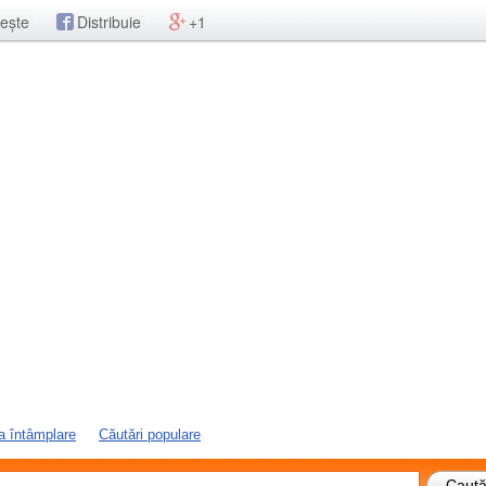
ește
Distribuie
+1
a întâmplare
Căutări populare