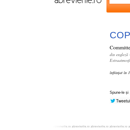
CO
Committe
din engleză 
Extraatmosf
înființat în 
Spune-le și 
Tweetu