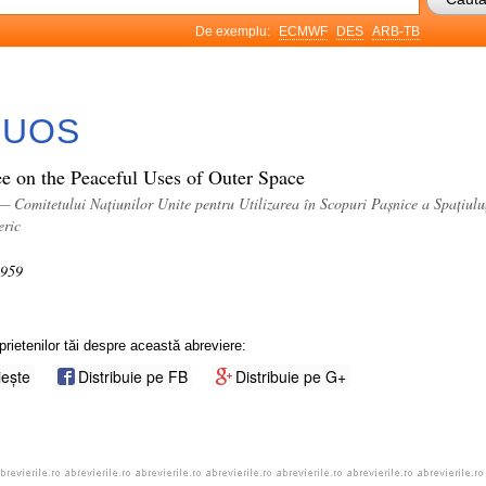
De exemplu:
ECMWF
DES
ARB-TB
PUOS
e on the Peaceful Uses of Outer Space
— Comitetului Națiunilor Unite pentru Utilizarea în Scopuri Pașnice a Spațiulu
eric
1959
prietenilor tăi despre această abreviere:
iește
Distribuie pe FB
Distribuie pe G+