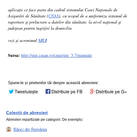
aplicație ce face parte din cadrul sistemului Casei Naționale de
Asigurări de Sănătate (
CNAS
), cu scopul de a uniformiza sistemul de
raportare şi prelucrare a datelor din sănătate, la nivel naţional şi
judeţean pentru îngrijiri la domiciliu
vezi și acronimul
SIUI
Sursa:
http://siui.casan.ro/cnas/siui_3.7/manuale
Spune-le și prietenilor tăi despre această abreviere:
Tweetuiește
Distribuie pe FB
Distribuie pe G+
Colecții de abrevieri
Abrevieri repartizate pe categorii. De exemplu:
Bănci din România