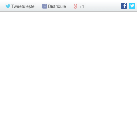
Tweetuiește
Distribuie
+1