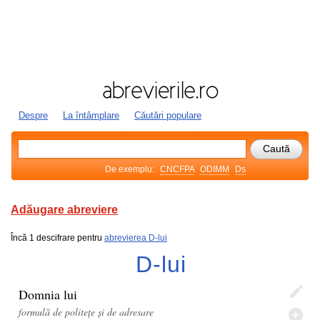
Despre
La întâmplare
Căutări populare
De exemplu:
CNCFPA
ODIMM
Ds
Adăugare abreviere
Încă 1 descifrare pentru
abrevierea D-lui
D-lui
Domnia lui
formulă de politețe și de adresare