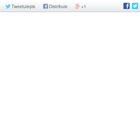
Tweetuiește
Distribuie
+1