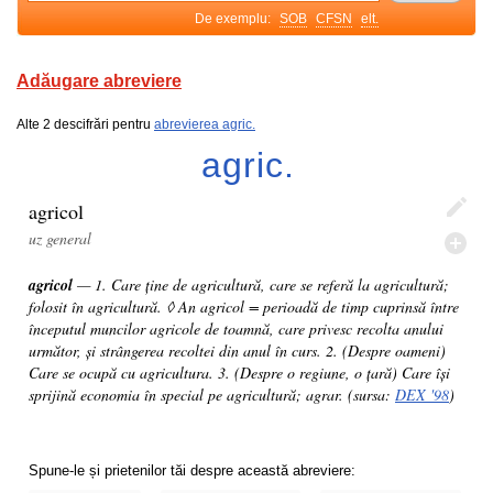
De exemplu:
SOB
CFSN
elt.
Adăugare abreviere
Alte 2 descifrări pentru
abrevierea agric.
agric.
agricol
uz general
agricol
— 1. Care ține de agricultură, care se referă la agricultură;
folosit în agricultură. ◊ An agricol = perioadă de timp cuprinsă între
începutul muncilor agricole de toamnă, care privesc recolta anului
următor, și strângerea recoltei din anul în curs. 2. (Despre oameni)
Care se ocupă cu agricultura. 3. (Despre o regiune, o țară) Care își
sprijină economia în special pe agricultură; agrar. (sursa:
DEX '98
)
Spune-le și prietenilor tăi despre această abreviere: