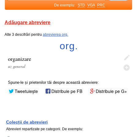
De exemplu:
STD
VGA
PRC
Adăugare abreviere
Alte 3 descifrări pentru
abrevierea org.
org.
organizare
uz general
Spune-le și prietenilor tăi despre această abreviere:
Tweetuiește
Distribuie pe FB
Distribuie pe G+
Colecții de abrevieri
Abrevieri repartizate pe categorii. De exemplu: