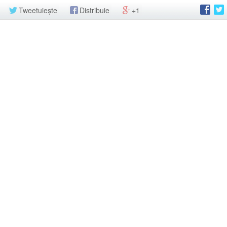
Tweetuiește
Distribuie
+1