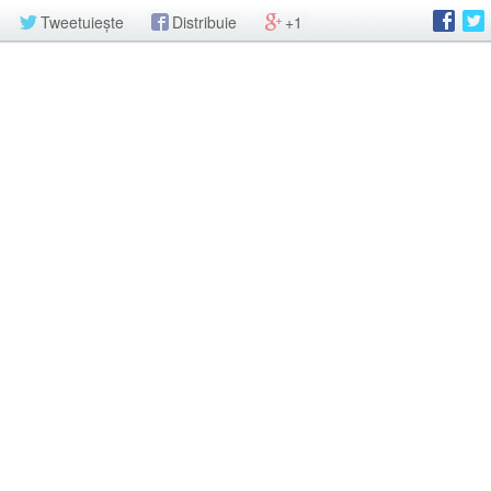
Tweetuiește
Distribuie
+1