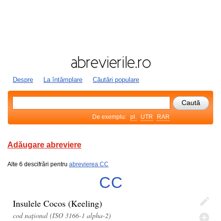
Despre
La întâmplare
Căutări populare
De exemplu:
pl.
UTR
RAR
Adăugare abreviere
Alte 6 descifrări pentru
abrevierea CC
CC
Insulele Cocos (Keeling)
cod național (ISO 3166-1 alpha-2)