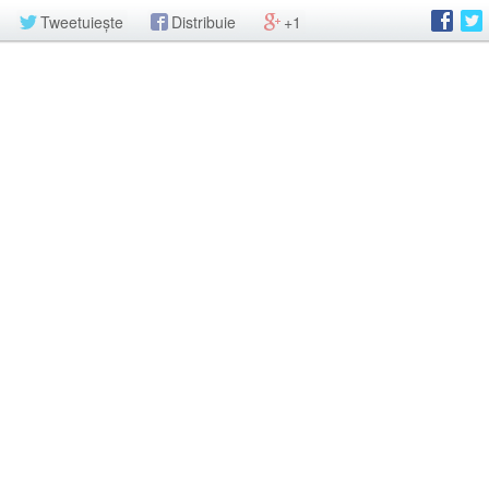
Tweetuiește
Distribuie
+1