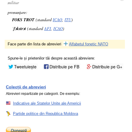
militar
pronunțare:
FOKS TROT
(standard
ICAO
,
ITU
)
ˈfɔkstrɔt
(standard
AFI
,
ICAO
)
Face parte din lista de abrevieri
Alfabetul fonetic NATO
Spune-le și prietenilor tăi despre această abreviere:
Tweetuiește
Distribuie pe FB
Distribuie pe G+
Colecții de abrevieri
Abrevieri repartizate pe categorii. De exemplu:
Indicative ale Statelor Unite ale Americii
Partide politice din Republica Moldova