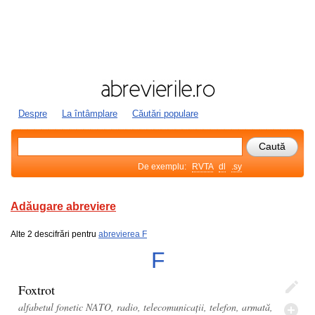
Despre
La întâmplare
Căutări populare
De exemplu:
RVTA
dl
.sy
Adăugare abreviere
Alte 2 descifrări pentru
abrevierea F
F
Foxtrot
alfabetul fonetic NATO, radio, telecomunicații, telefon, armată,