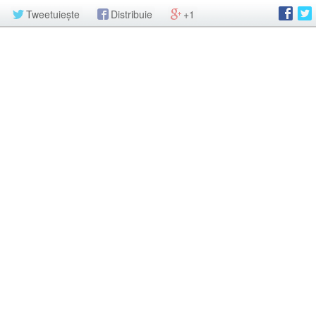
Tweetuiește
Distribuie
+1