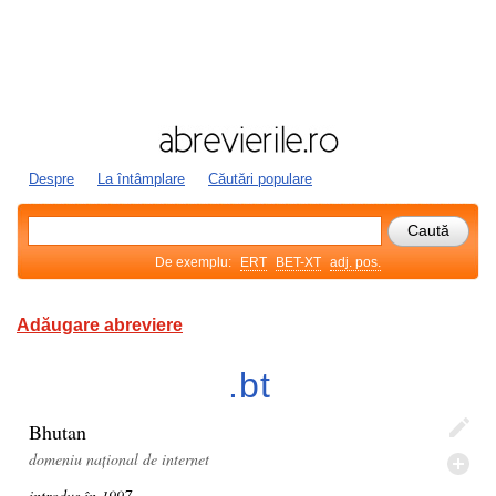
Despre
La întâmplare
Căutări populare
De exemplu:
ERT
BET-XT
adj. pos.
Adăugare abreviere
.bt
Bhutan
domeniu național de internet
introdus în 1997