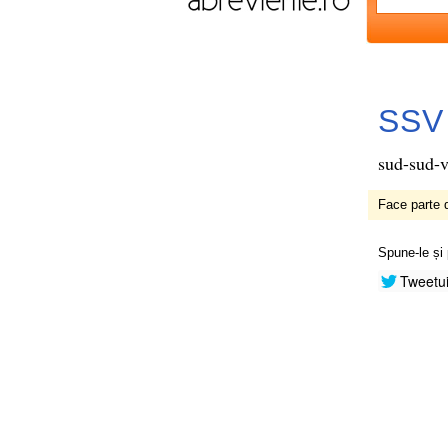
SSV
sud-sud-v
Face parte d
Spune-le și 
Tweetu