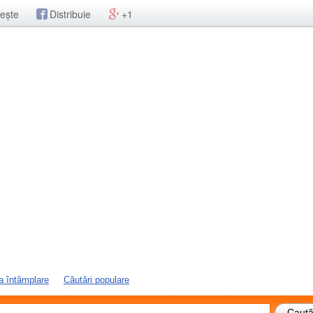
ește
Distribuie
+1
a întâmplare
Căutări populare