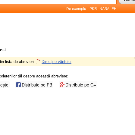
De exemplu:
PKR
NASA
EH
est
in lista de abrevieri
Direcțiile vântului
prietenilor tăi despre această abreviere:
iește
Distribuie pe FB
Distribuie pe G+