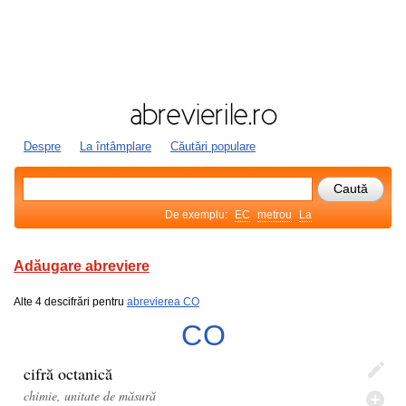
Despre
La întâmplare
Căutări populare
De exemplu:
EC
metrou
La
Adăugare abreviere
Alte 4 descifrări pentru
abrevierea CO
CO
cifră octanică
chimie, unitate de măsură