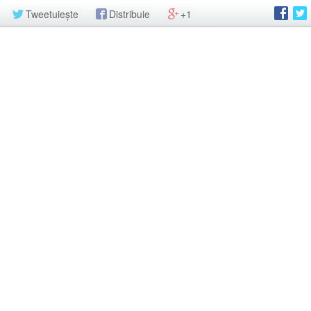
Tweetuiește
Distribuie
+1