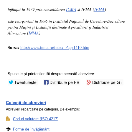
înființat în 1979 prin consolidarea
ICMA
și IPMA (
IPMA
)
este reorganizat în 1996 în Institutul Naţional de Cercetare-Dezvoltare
pentru Maşini şi Instalaţii destinate Agriculturii şi Industriei
Alimentare (
INMA
)
Sursa:
http://www.inma.ro/index_Page1410.htm
Spune-le și prietenilor tăi despre această abreviere:
Tweetuiește
Distribuie pe FB
Distribuie pe G+
Colecții de abrevieri
Abrevieri repartizate pe categorii. De exemplu:
Coduri valutare (ISO 4217)
Forme de învățământ