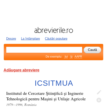
Despre
La întâmplare
Căutări populare
De exemplu:
.tui
.tz
AAFR
Adăugare abreviere
ICSITMUA
Institutul de Cercetare Ştiinţifică şi Inginerie
Tehnologică pentru Maşini şi Utilaje Agricole
1979—1996, România