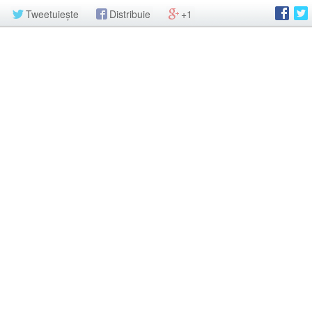
Tweetuiește
Distribuie
+1