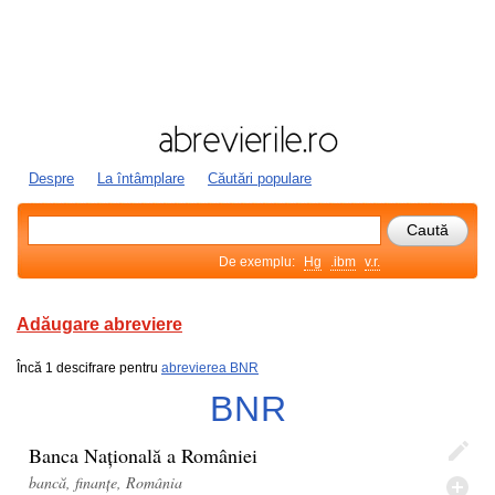
Despre
La întâmplare
Căutări populare
De exemplu:
Hg
.ibm
v.r.
Adăugare abreviere
Încă 1 descifrare pentru
abrevierea BNR
BNR
Banca Națională a României
bancă, finanțe, România