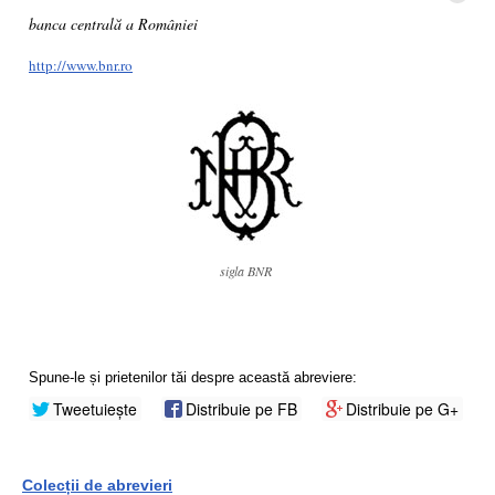
banca centrală a României
http://www.bnr.ro
sigla BNR
Spune-le și prietenilor tăi despre această abreviere:
Tweetuiește
Distribuie pe FB
Distribuie pe G+
Colecții de abrevieri