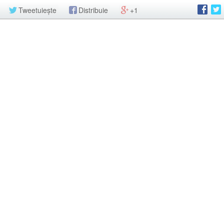
Tweetuiește
Distribuie
+1