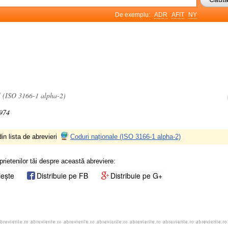
De exemplu:
ADR
AFIT
NY
l (ISO 3166-1 alpha-2)
1974
in lista de abrevieri
Coduri naționale (ISO 3166-1 alpha-2)
prietenilor tăi despre această abreviere:
iește
Distribuie pe FB
Distribuie pe G+