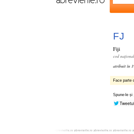
FJ
Fiji
cod naționa
atribuit în 
Face parte d
Spune-le și 
Tweetu