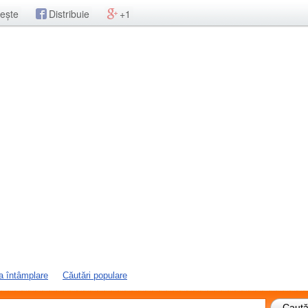
ește
Distribuie
+1
a întâmplare
Căutări populare