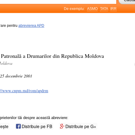
De exemplu:
ASMO
TATA
IRR
frare pentru
abrevierea APD
 Patronală a Drumarilor din Republica Moldova
Moldova
a 25 decembrie 2001
://www.cnpm.md/rom/apdrm
prietenilor tăi despre această abreviere:
iește
Distribuie pe FB
Distribuie pe G+