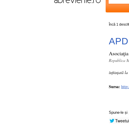
Încă 1 desci
APD
Asociaţia
Republica 
înființată l
Sursa:
http
Spune-le și 
Tweetu