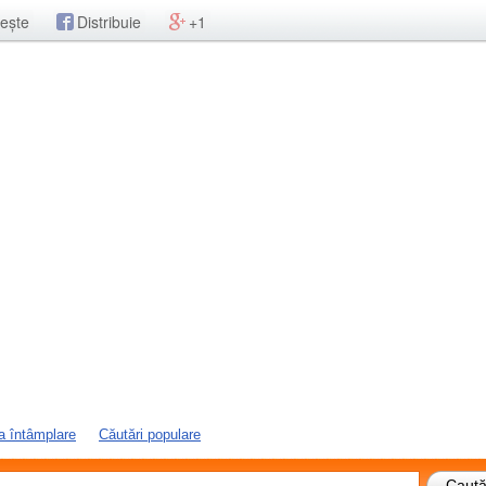
ește
Distribuie
+1
a întâmplare
Căutări populare