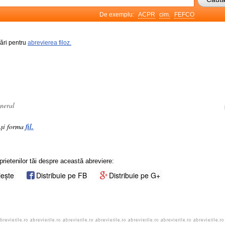
De exemplu:
ACPR
cim.
FEFCO
rări pentru
abrevierea filoz.
.
eneral
ă și forma
fil.
prietenilor tăi despre această abreviere:
iește
Distribuie pe FB
Distribuie pe G+