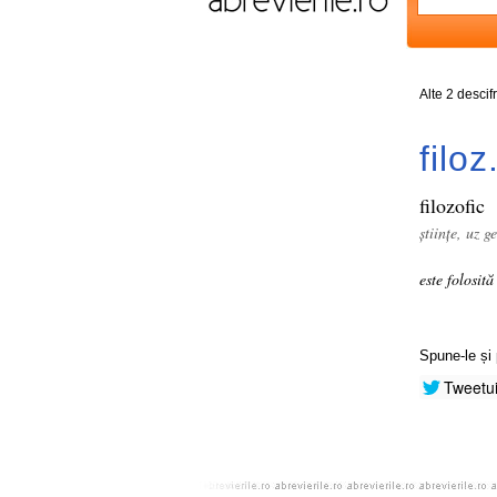
Alte 2 descif
filoz
filozofic
științe, uz g
este folosit
Spune-le și 
Tweetu