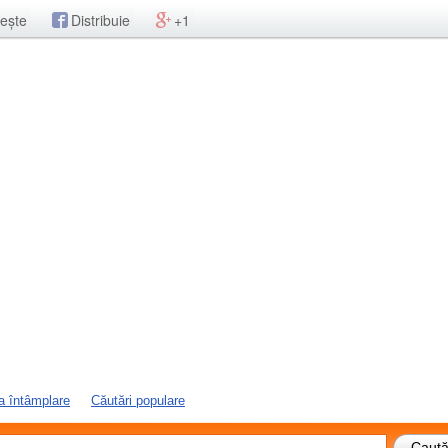
ește
Distribuie
+1
a întâmplare
Căutări populare