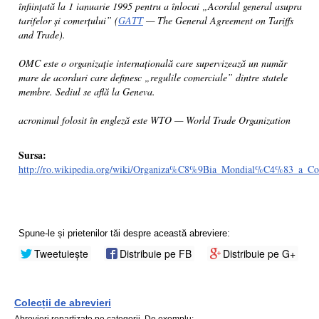
înființată la 1 ianuarie 1995 pentru a înlocui „Acordul general asupra
tarifelor și comerțului” (
GATT
— The General Agreement on Tariffs
and Trade).
OMC este o organizație internațională care supervizează un număr
mare de acorduri care definesc „regulile comerciale” dintre statele
membre. Sediul se află la Geneva.
acronimul folosit în engleză este
WTO — World Trade Organization
Sursa:
http://ro.wikipedia.org/wiki/Organiza%C8%9Bia_Mondial%C4%83_a_
Spune-le și prietenilor tăi despre această abreviere:
Tweetuiește
Distribuie pe FB
Distribuie pe G+
Colecții de abrevieri