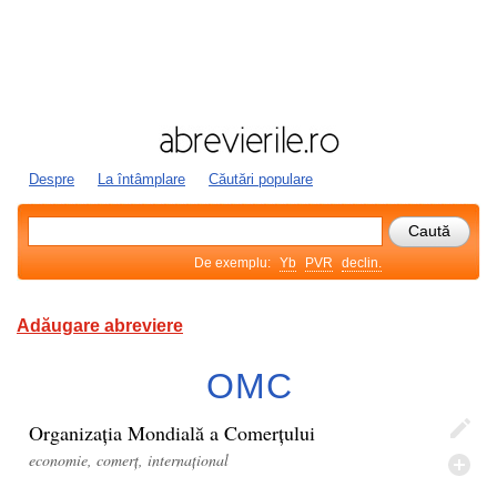
Despre
La întâmplare
Căutări populare
De exemplu:
Yb
PVR
declin.
Adăugare abreviere
OMC
Organizația Mondială a Comerțului
economie, comerț, internațional