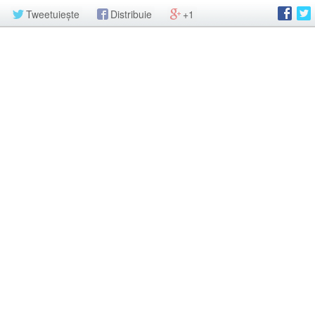
Tweetuiește
Distribuie
+1