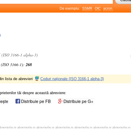
De exemplu:
SSMR
OIC
acron.
O
l (ISO 3166-1 alpha-3)
 (ISO 3166-1):
268
in lista de abrevieri
Coduri naționale (ISO 3166-1 alpha-3)
prietenilor tăi despre această abreviere:
iește
Distribuie pe FB
Distribuie pe G+