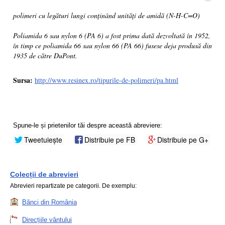
polimeri cu legături lungi conținând unități de amidă (N-H-C=O)
Poliamida 6 sau nylon 6 (PA 6) a fost prima dată dezvoltată în 1952,
în timp ce poliamida 66 sau nylon 66 (PA 66) fusese deja produsă din
1935 de către DuPont.
Sursa:
http://www.resinex.ro/tipurile-de-polimeri/pa.html
Spune-le și prietenilor tăi despre această abreviere:
Tweetuiește
Distribuie pe FB
Distribuie pe G+
Colecții de abrevieri
Abrevieri repartizate pe categorii. De exemplu:
Bănci din România
Direcțiile vântului