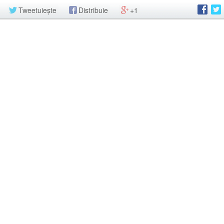
Tweetuiește
Distribuie
+1