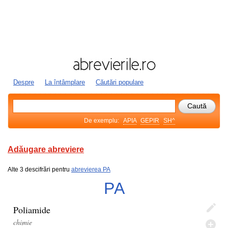
Despre
La întâmplare
Căutări populare
De exemplu:
APIA
GEPIR
SH^
Adăugare abreviere
Alte 3 descifrări pentru
abrevierea PA
PA
Poliamide
chimie