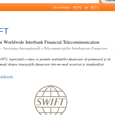
De exemplu:
MDPE
.pe
BET-C
FT
or Worldwide Interbank Financial Telecommunication
— Societatea Internațională a Telecomunicațiilor Interbancare Financiare
 1973, reprezintă o rețea ce permite instituțiilor financiare să primească și să
rmații despre tranzacțiile financiare într-un mod securizat și standardizat
swift.com