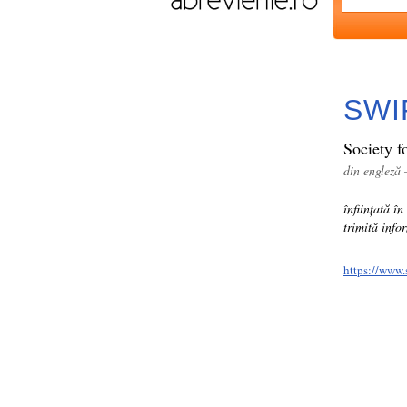
SWI
Society f
din engleză 
înființată în
trimită info
https://www.