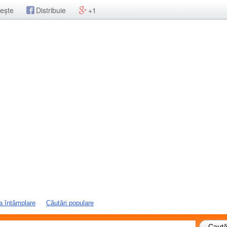
ește
Distribuie
+1
a întâmplare
Căutări populare