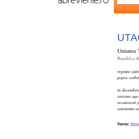
UTA
Unitatea 
Republica 
regiune aut
popor vorbit
în decembri
raioane așa
recunoscut ș
autonome au 
Sursa:
http