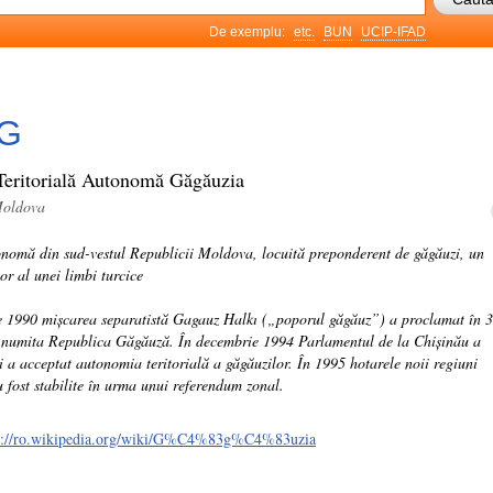
De exemplu:
etc.
BUN
UCIP-IFAD
G
Teritorială Autonomă Găgăuzia
Moldova
onomă din sud-vestul Republicii Moldova, locuită preponderent de găgăuzi, un
or al unei limbi turcice
e 1990 mișcarea separatistă Gagauz Halkı („poporul găgăuz”) a proclamat în 3
-numita Republica Găgăuză. În decembrie 1994 Parlamentul de la Chișinău a
i a acceptat autonomia teritorială a găgăuzilor. În 1995 hotarele noii regiuni
fost stabilite în urma unui referendum zonal.
s://ro.wikipedia.org/wiki/G%C4%83g%C4%83uzia