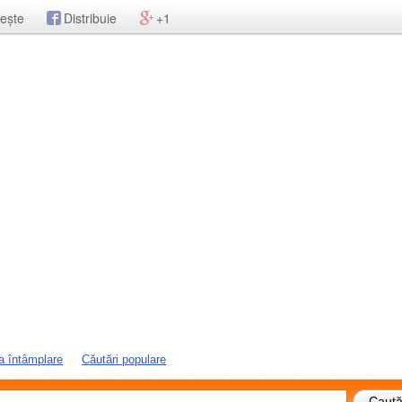
ește
Distribuie
+1
a întâmplare
Căutări populare