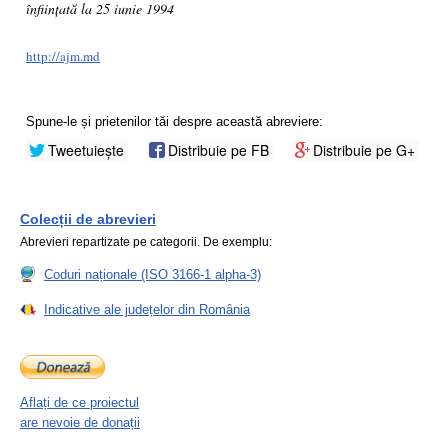
înființată la 25 iunie 1994
http://ajm.md
Spune-le și prietenilor tăi despre această abreviere:
Tweetuiește
Distribuie pe FB
Distribuie pe G+
Colecții de abrevieri
Abrevieri repartizate pe categorii. De exemplu:
Coduri naționale (ISO 3166-1 alpha-3)
Indicative ale județelor din România
Aflați de ce proiectul
are nevoie de donații