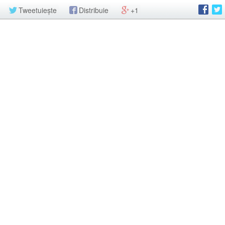
Tweetuiește
Distribuie
+1