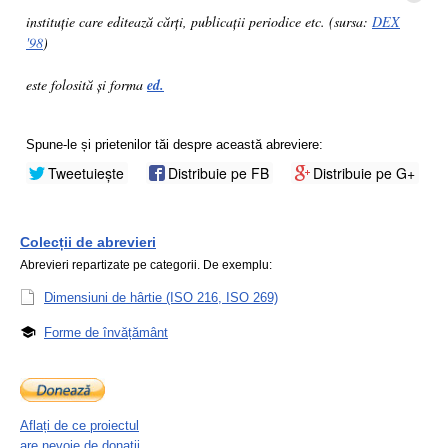
instituție care editează cărți, publicații periodice etc. (sursa:
DEX
'98
)
este folosită și forma
ed.
Spune-le și prietenilor tăi despre această abreviere:
Tweetuiește
Distribuie pe FB
Distribuie pe G+
Colecții de abrevieri
Abrevieri repartizate pe categorii. De exemplu:
Dimensiuni de hârtie (ISO 216, ISO 269)
Forme de învățământ
Aflați de ce proiectul
are nevoie de donații