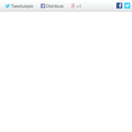
Tweetuiește
Distribuie
+1