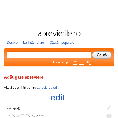
Despre
La întâmplare
Căutări populare
De exemplu:
°C
HK
SIF
Adăugare abreviere
Alte 2 descifrări pentru
abrevierea edit.
edit.
editură
carte, instituție, uz general