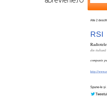
Alte 2 descif
RSI
Radiotele
din italiană
companie pub
http://www.r
Spune-le și 
Tweetu