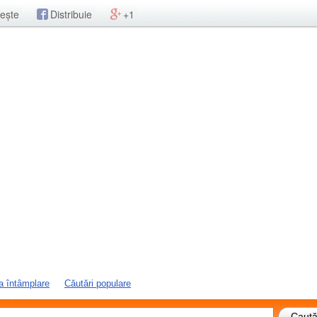
ește
Distribuie
+1
a întâmplare
Căutări populare