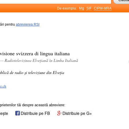
De exemplu:
Mg
SIF
CIPM-MRA
rări pentru
abrevierea RSI
visione svizzera di lingua italiana
 — Radiotelevizinea Elvețiană în Limba Italiană
lică de radio și televiziune din Elveția
si.ch
prietenilor tăi despre această abreviere:
iește
Distribuie pe FB
Distribuie pe G+