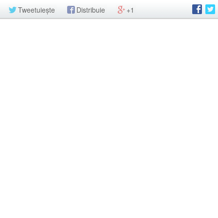
Tweetuiește
Distribuie
+1