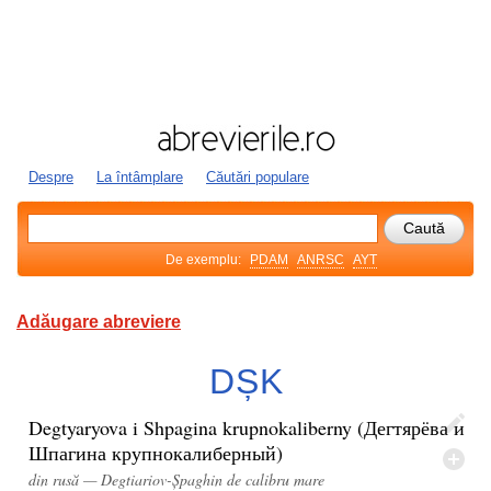
Despre
La întâmplare
Căutări populare
De exemplu:
PDAM
ANRSC
AYT
Adăugare abreviere
DȘK
Degtyaryova i Shpagina krupnokaliberny (Дегтярёва и
Шпагина крупнокалиберный)
din rusă — Degtiariov-Șpaghin de calibru mare