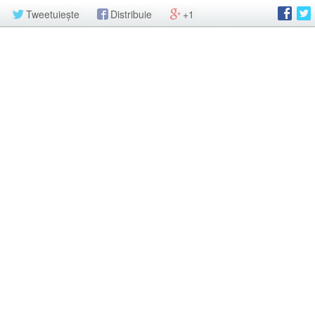
Tweetuiește
Distribuie
+1