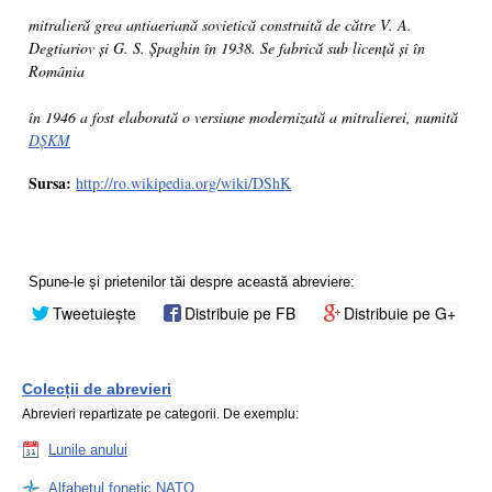
mitralieră grea antiaeriană sovietică construită de către V. A.
Degtiariov și G. S. Șpaghin în 1938. Se fabrică sub licență și în
România
în 1946 a fost elaborată o versiune modernizată a mitralierei, numită
DȘKM
Sursa:
http://ro.wikipedia.org/wiki/DShK
Spune-le și prietenilor tăi despre această abreviere:
Tweetuiește
Distribuie pe FB
Distribuie pe G+
Colecții de abrevieri
Abrevieri repartizate pe categorii. De exemplu:
Lunile anului
Alfabetul fonetic NATO