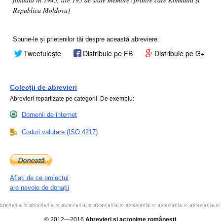
Republica Moldova)
Spune-le și prietenilor tăi despre această abreviere:
Tweetuiește
Distribuie pe FB
Distribuie pe G+
Colecții de abrevieri
Abrevieri repartizate pe categorii. De exemplu:
Domenii de internet
Coduri valutare (ISO 4217)
Aflați de ce proiectul
are nevoie de donații
© 2012—2016
Abrevieri și acronime românești