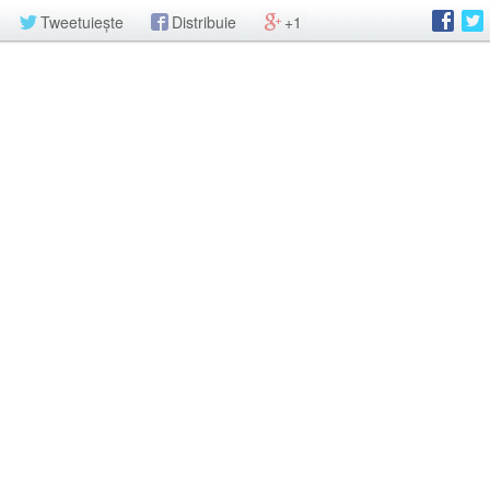
Tweetuiește
Distribuie
+1