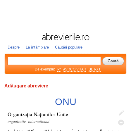
Despre
La întâmplare
Căutări populare
De exemplu:
Pr
AVRCO VRAR
BET-XT
Adăugare abreviere
ONU
Organizația Națiunilor Unite
organizație, internațional
fondată în 1945, are 193 de state membre (printre care România și