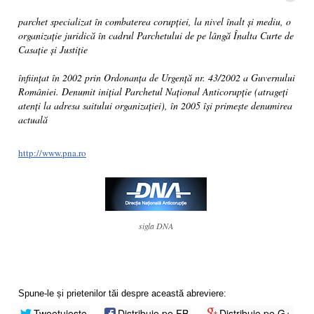
parchet specializat în combaterea corupției, la nivel înalt și mediu, o
organizație juridică în cadrul Parchetului de pe lângă Înalta Curte de
Casație și Justiție
înființat în 2002 prin Ordonanța de Urgență nr. 43/2002 a Guvernului
României. Denumit inițial Parchetul Național Anticorupție (atrageți
atenți la adresa saitului organizației), în 2005 își primește denumirea
actuală
http://www.pna.ro
sigla DNA
Spune-le și prietenilor tăi despre această abreviere:
Tweetuiește
Distribuie pe FB
Distribuie pe G+