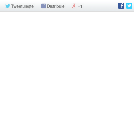
Tweetuiește
Distribuie
+1