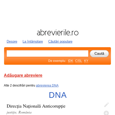
Despre
La întâmplare
Căutări populare
De exemplu:
IDK
CISL
KY
Adăugare abreviere
Alte 2 descifrări pentru
abrevierea DNA
DNA
Direcția Națională Anticorupție
justiție, România