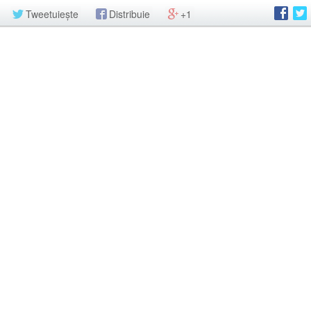
Tweetuiește
Distribuie
+1