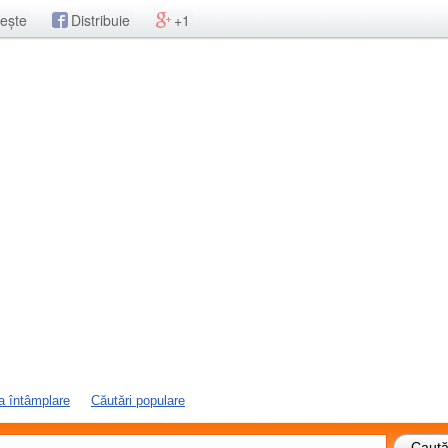
ește
Distribuie
+1
a întâmplare
Căutări populare