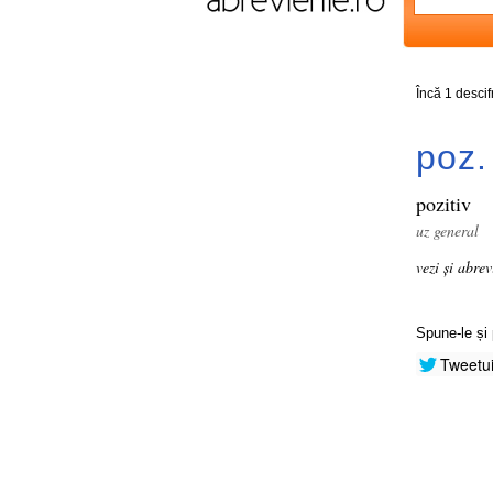
Încă 1 desci
poz.
pozitiv
uz general
vezi și abre
Spune-le și 
Tweetu