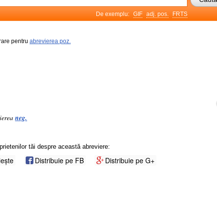
De exemplu:
GIF
adj. pos.
FRTS
frare pentru
abrevierea poz.
vierea
neg.
prietenilor tăi despre această abreviere:
iește
Distribuie pe FB
Distribuie pe G+