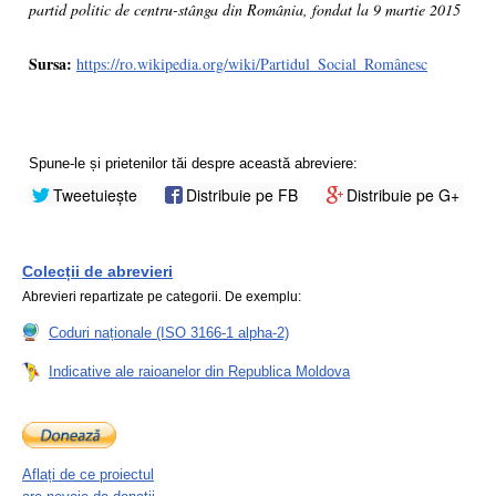
partid politic de centru-stânga din România, fondat la 9 martie 2015
Sursa:
https://ro.wikipedia.org/wiki/Partidul_Social_Românesc
Spune-le și prietenilor tăi despre această abreviere:
Tweetuiește
Distribuie pe FB
Distribuie pe G+
Colecții de abrevieri
Abrevieri repartizate pe categorii. De exemplu:
Coduri naționale (ISO 3166-1 alpha-2)
Indicative ale raioanelor din Republica Moldova
Aflați de ce proiectul