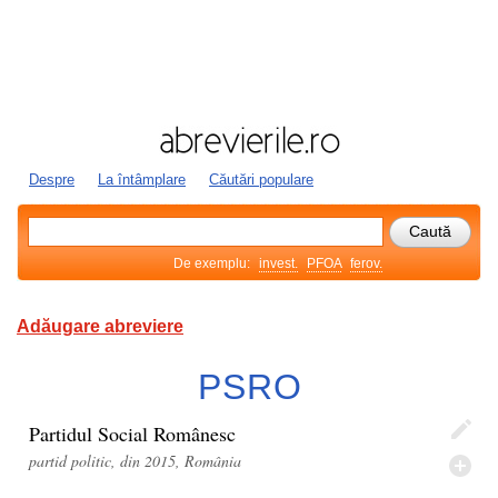
Despre
La întâmplare
Căutări populare
De exemplu:
invest.
PFOA
ferov.
Adăugare abreviere
PSRO
Partidul Social Românesc
partid politic, din 2015, România