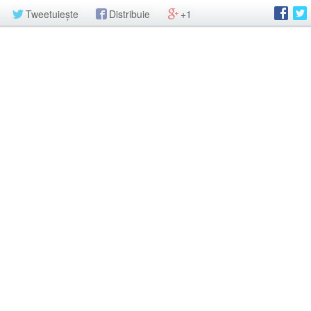
Tweetuiește
Distribuie
+1