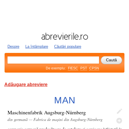
Despre
La întâmplare
Căutări populare
De exemplu:
FIESC
PST
CPSN
Adăugare abreviere
MAN
Maschinenfabrik Augsburg-Nürnberg
din germană — Fabrica de mașini din Augsburg-Nürnberg
companie germană producătoare de autobuze și camioane înființată în