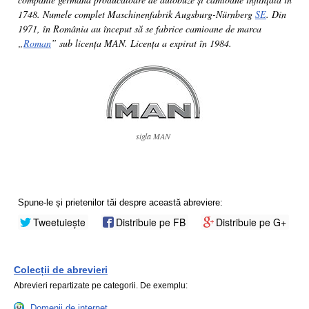
1748. Numele complet Maschinenfabrik Augsburg-Nürnberg
SE
. Din
1971, în România au început să se fabrice camioane de marca
„
Roman
” sub licența MAN. Licența a expirat în 1984.
sigla MAN
Spune-le și prietenilor tăi despre această abreviere:
Tweetuiește
Distribuie pe FB
Distribuie pe G+
Colecții de abrevieri
Abrevieri repartizate pe categorii. De exemplu:
Domenii de internet