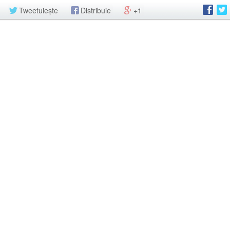
Tweetuiește
Distribuie
+1